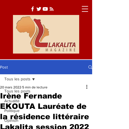
Post
Tous les posts
Actualité
Société
20 mars 2022
5 min de lecture
Tous les posts
Culture
Irène Fernande
Actualité
EKOUTA Lauréate de
Politique
la résidence littéraire
Opinion
Lakalita session 2022