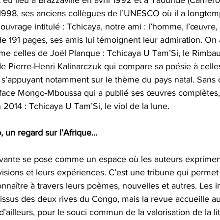
 eu lieu à Brazzaville en avril 1992 et à Yaoundé (Camero
998, ses anciens collègues de l’UNESCO où il a longtemps
ouvrage intitulé : Tchicaya, notre ami : l’homme, l’œuvre, 
de 191 pages, ses amis lui témoignent leur admiration. On 
e celles de Joël Planque : Tchicaya U Tam’Si, le Rimbaud
e Pierre-Henri Kalinarczuk qui compare sa poésie à cell
s’appuyant notamment sur le thème du pays natal. Sans oub
face Mongo-Mboussa qui a publié ses œuvres complètes, 
2014 : Tchicaya U Tam’Si, le viol de la lune.   
 un regard sur l’Afrique…
ivante se pose comme un espace où les auteurs exprimen
 visions et leurs expériences. C’est une tribune qui permet
onnaître à travers leurs poèmes, nouvelles et autres. Les i
issus des deux rives du Congo, mais la revue accueille au
’ailleurs, pour le souci commun de la valorisation de la lit