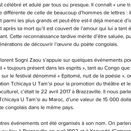
 célébré et adulé par tous ou presque. Il connaît « une tr
différente de celle de beaucoup d’hommes de lettres : il
armi les plus grands et peut-être est-il déjà menacé d’ido
 après sa mort qu’il est couvert de l’amour qui lui a tant é
vant. Cette reconnaissance tardive mérite d’être saluée, pu
nérations de découvrir l’œuvre du poète congolais. 
Florent Sogni Zaou s’appuie sur quelques événements po
 « toujours présent dans les esprits », tant au Congo que 
nt sur le festival dénommé « Epitomé, nuit de la poésie », 
tion Tchicaya U Tam’si pour la promotion du théâtre et le
lturel, c’était le 22 avril 2017 à Brazzaville. Il nous par
 Tchicaya U Tam’si au Maroc, d’une valeur de 15 000 dollar
te congolais dans le même pays.
autres événements ont été organisés à son nom. On parlera