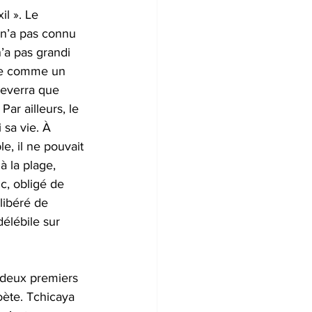
l ». Le 
 n’a pas connu 
’a pas grandi 
âge comme un 
reverra que 
ar ailleurs, le 
 sa vie. À 
, il ne pouvait 
à la plage, 
nc, obligé de 
libéré de 
élébile sur 
 deux premiers 
oète. Tchicaya 