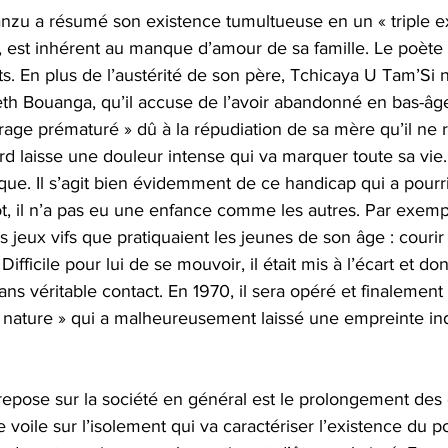
zu a résumé son existence tumultueuse en un « triple exi
ial, est inhérent au manque d’amour de sa famille. Le poète
s. En plus de l’austérité de son père, Tchicaya U Tam’Si n
eth Bouanga, qu’il accuse de l’avoir abandonné en bas-
rage prématuré » dû à la répudiation de sa mère qu’il ne 
rd laisse une douleur intense qui va marquer toute sa vie. P
que. Il s’agit bien évidemment de ce handicap qui a pourri
, il n’a pas eu une enfance comme les autres. Par exemple
ns jeux vifs que pratiquaient les jeunes de son âge : courir 
 Difficile pour lui de se mouvoir, il était mis à l’écart et do
ans véritable contact. En 1970, il sera opéré et finalement 
la nature » qui a malheureusement laissé une empreinte ind
 repose sur la société en général est le prolongement des
e voile sur l’isolement qui va caractériser l’existence du p