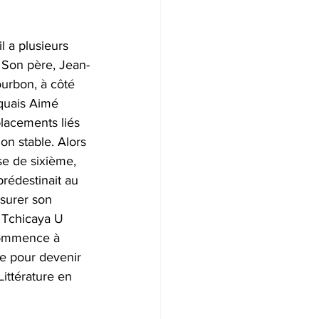
 a plusieurs 
. Son père, Jean-
urbon, à côté 
quais Aimé 
lacements liés 
on stable. Alors 
sse de sixième, 
prédestinait au 
ssurer son 
, Tchicaya U 
t commence à 
te pour devenir 
ittérature en 