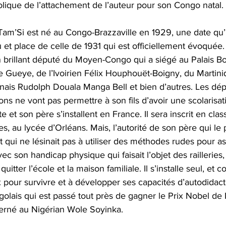
lique de l’attachement de l’auteur pour son Congo natal. 
Tam’Si est né au Congo-Brazzaville en 1929, une date qu’il
u et place de celle de 1931 qui est officiellement évoquée
n brillant député du Moyen-Congo qui a siégé au Palais Bo
 Gueye, de l’Ivoirien Félix Houphouët-Boigny, du Martini
ais Rudolph Douala Manga Bell et bien d’autres. Les dép
ons ne vont pas permettre à son fils d’avoir une scolarisati
e et son père s’installent en France. Il sera inscrit en cla
s, au lycée d’Orléans. Mais, l’autorité de son père qui le 
t qui ne lésinait pas à utiliser des méthodes rudes pour a
ec son handicap physique qui faisait l’objet des railleries
uitter l’école et la maison familiale. Il s’installe seul, e
ux pour survivre et à développer ses capacités d’autodidac
golais qui est passé tout près de gagner le Prix Nobel de L
erné au Nigérian Wole Soyinka.  