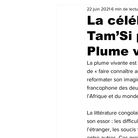
22 juin 2021
6 min de lect
La célé
Tam’Si 
Plume 
La plume vivante est
de « faire connaître 
reformater son imagin
francophone des deux
l’Afrique et du monde
La littérature congol
son essor : les diffic
l’étranger, les soucis
entre autres. Ces pr