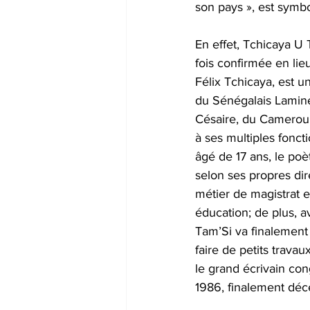
son pays », est symbo
En effet, Tchicaya U 
fois confirmée en lie
Félix Tchicaya, est u
du Sénégalais Lamine
Césaire, du Cameroun
à ses multiples foncti
âgé de 17 ans, le poèt
selon ses propres dire
métier de magistrat e
éducation; de plus, av
Tam’Si va finalement q
faire de petits trava
le grand écrivain con
1986, finalement déc