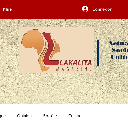
Connexion
Plus
Actua
Soci
Cult
ique
Opinion
Société
Culture