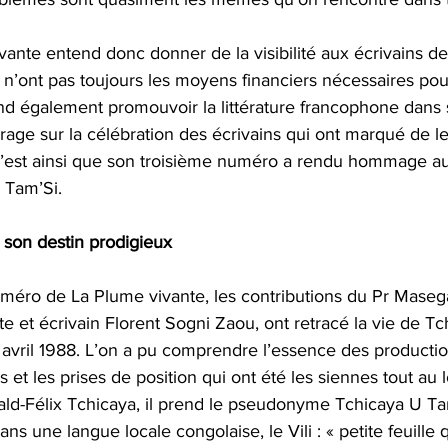
vante entend donc donner de la visibilité aux écrivains 
’ont pas toujours les moyens financiers nécessaires pour
end également promouvoir la littérature francophone dans
rage sur la célébration des écrivains qui ont marqué de l
e. C’est ainsi que son troisième numéro a rendu hommage a
 Tam’Si.
 son destin prodigieux 
méro de La Plume vivante, les contributions du Pr Mase
ste et écrivain Florent Sogni Zaou, ont retracé la vie de T
vril 1988. L’on a pu comprendre l’essence des productions
 et les prises de position qui ont été les siennes tout au l
ld-Félix Tchicaya, il prend le pseudonyme Tchicaya U Ta
ns une langue locale congolaise, le Vili : « petite feuille 