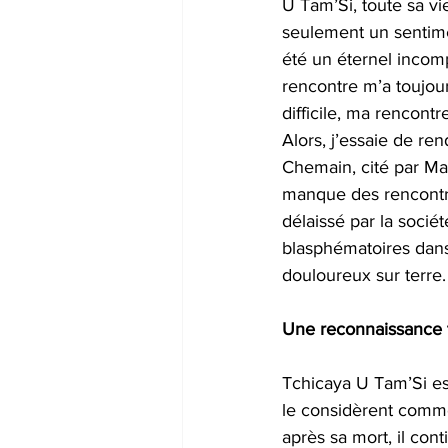
U Tam’Si, toute sa vi
seulement un sentimen
été un éternel incom
rencontre m’a toujour
difficile, ma rencontr
Alors, j’essaie de re
Chemain, cité par Mas
manque des rencontre
délaissé par la sociét
blasphématoires dans
douloureux sur terre.
Une reconnaissance t
Tchicaya U Tam’Si est
le considèrent comme 
après sa mort, il cont