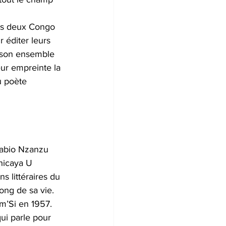
des deux Congo 
 éditer leurs 
 son ensemble 
eur empreinte la 
u poète 
gabio Nzanzu 
chicaya U 
 littéraires du 
ong de sa vie. 
m’Si en 1957. 
qui parle pour 