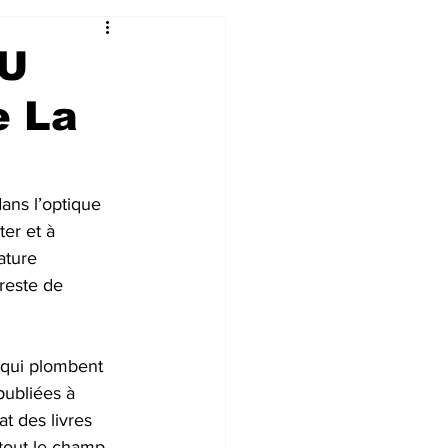
 U
e La
ans l’optique 
er et à 
ature 
reste de 
 qui plombent 
 publiées à 
at des livres 
tout le champ 