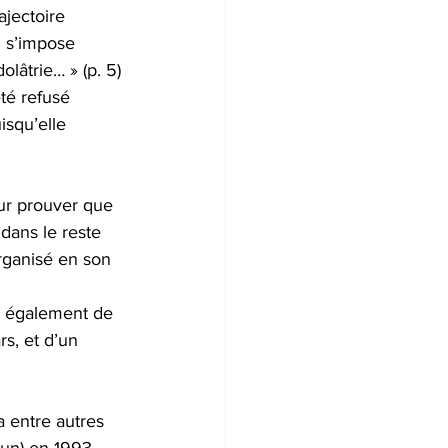
ajectoire 
 s’impose 
lâtrie… » (p. 5) 
té refusé 
isqu’elle 
ur prouver que 
dans le reste 
organisé en son 
 
le également de 
s, et d’un 
 entre autres 