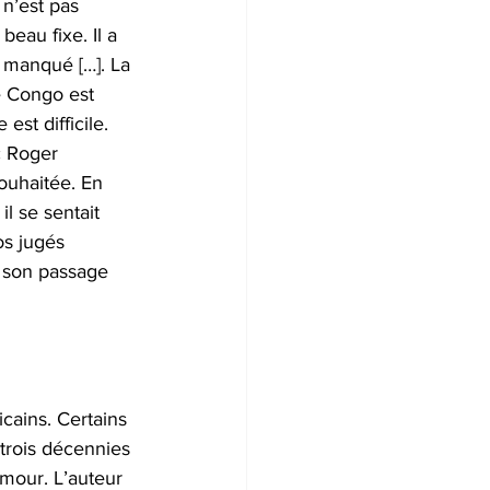
 n’est pas 
eau fixe. Il a 
 manqué […]. La 
e Congo est 
est difficile. 
c Roger 
ouhaitée. En 
 se sentait 
os jugés 
e son passage 
cains. Certains 
trois décennies 
amour. L’auteur 