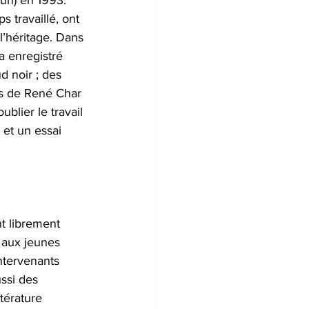
un) en 1993. 
 travaillé, ont 
l’héritage. Dans 
a enregistré 
 noir ; des 
es de René Char 
lier le travail 
et un essai 
t librement 
 aux jeunes 
ntervenants 
ssi des 
térature 