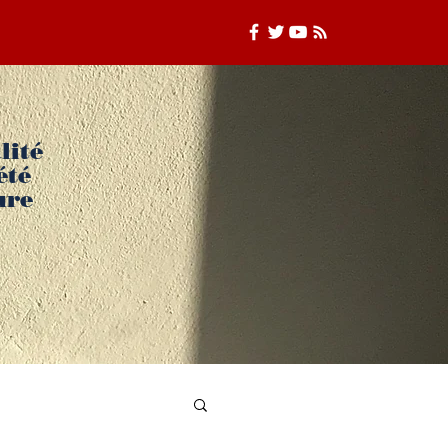
lité
été
ure