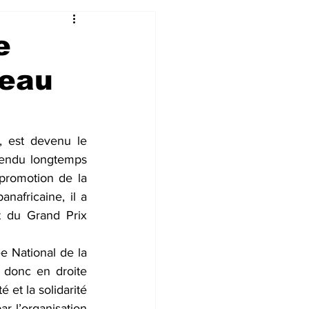
e
veau
 est devenu le 
ttendu longtemps 
promotion de la 
nafricaine, il a 
t du Grand Prix 
e National de la 
donc en droite 
 et la solidarité 
r l’organisation 