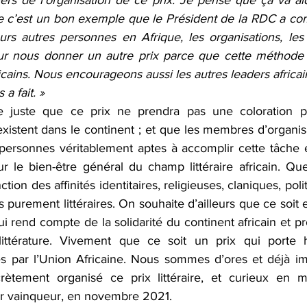
rs de l’organisation de ce prix. Je pense que ça va aide
que c’est un bon exemple que le Président de la RDC a c
urs autres personnes en Afrique, les organisations, le
ur nous donner un autre prix parce que cette méthode e
ricains. Nous encourageons aussi les autres leaders africain
 a fait. »
e juste que ce prix ne prendra pas une coloration p
existent dans le continent ; et que les membres d’organisa
 personnes véritablement aptes à accomplir cette tâche et
ur le bien-être général du champ littéraire africain. Que
ion des affinités identitaires, religieuses, claniques, polit
 purement littéraires. On souhaite d’ailleurs que ce soit 
qui rend compte de la solidarité du continent africain et p
littérature. Vivement que ce soit un prix qui porte h
 par l’Union Africaine. Nous sommes d’ores et déjà imp
ètement organisé ce prix littéraire, et curieux en
er vainqueur, en novembre 2021.