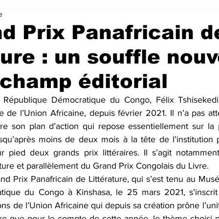
e
d Prix Panafricain d
ture : un souffle nou
 champ éditorial
a République Démocratique du Congo, Félix Tshisekedi,
 de l’Union Africaine, depuis février 2021. Il n’a pas a
e son plan d’action qui repose essentiellement sur la 
isqu’après moins de deux mois à la tête de l’institution pa
 pied deux grands prix littéraires. Il s’agit notammen
ature et parallèlement du Grand Prix Congolais du Livre. 
 Prix Panafricain de Littérature, qui s’est tenu au Musé
ique du Congo à Kinshasa, le 25 mars 2021, s’inscrit 
ns de l’Union Africaine qui depuis sa création prône l’unité
 dire que pour le compte de cette année, le thème choisi pa