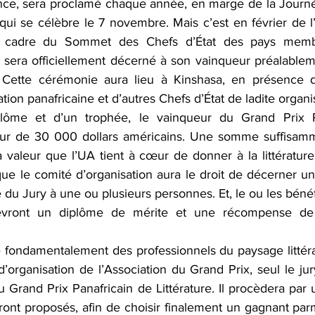
dence, sera proclamé chaque année, en marge de la Journée
n qui se célèbre le 7 novembre. Mais c’est en février de l
 cadre du Sommet des Chefs d’État des pays membr
ix sera officiellement décerné à son vainqueur préalable
Cette cérémonie aura lieu à Kinshasa, en présence d
tion panafricaine et d’autres Chefs d’État de ladite organi
lôme et d’un trophée, le vainqueur du Grand Prix Pa
r de 30 000 dollars américains. Une somme suffisamme
valeur que l’UA tient à cœur de donner à la littérature af
ue le comité d’organisation aura le droit de décerner un 
du Jury à une ou plusieurs personnes. Et, le ou les bénéfi
evront un diplôme de mérite et une récompense de 
ué fondamentalement des professionnels du paysage littérai
’organisation de l’Association du Grand Prix, seul le jury
u Grand Prix Panafricain de Littérature. Il procèdera par 
eront proposés, afin de choisir finalement un gagnant parmi