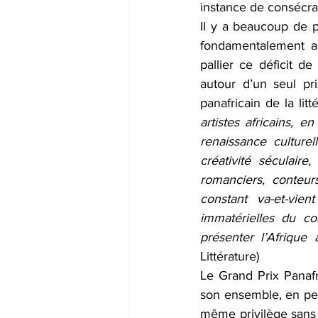
instance de consécrat
Il y a beaucoup de pr
fondamentalement au
pallier ce déficit de
autour d’un seul pri
panafricain de la litt
artistes africains, e
renaissance culture
créativité séculaire
romanciers, conteur
constant va-et-vie
immatérielles du con
présenter l’Afriqu
Littérature) 
Le Grand Prix Panafri
son ensemble, en perm
même privilège sans g