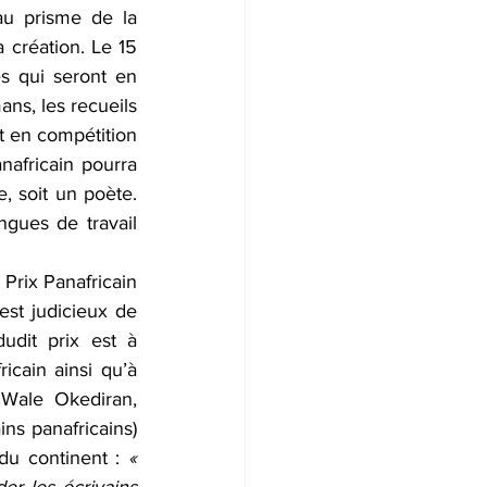
au prisme de la 
 création. Le 15 
s qui seront en 
ns, les recueils 
t en compétition 
africain pourra 
, soit un poète. 
ngues de travail 
Prix Panafricain 
est judicieux de 
udit prix est à 
cain ainsi qu’à 
 Wale Okediran, 
ns panafricains) 
du continent : 
« 