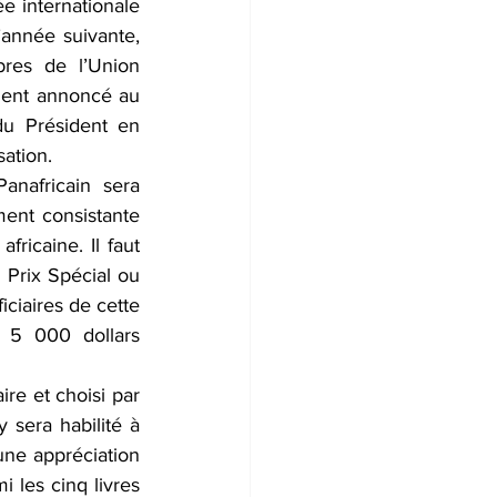
 internationale 
’année suivante, 
es de l’Union 
ment annoncé au 
u Président en 
sation.
nafricain sera 
nt consistante 
ricaine. Il faut 
Prix Spécial ou 
ciaires de cette 
5 000 dollars 
re et choisi par 
 sera habilité à 
une appréciation 
 les cinq livres 