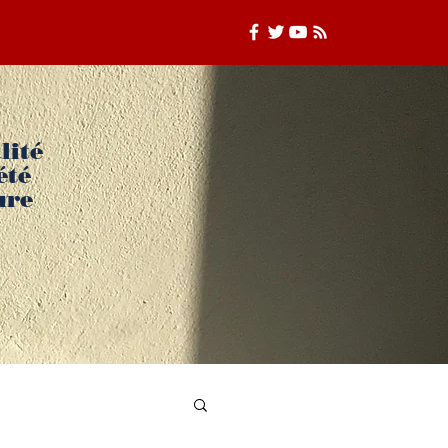
lité
été
ure