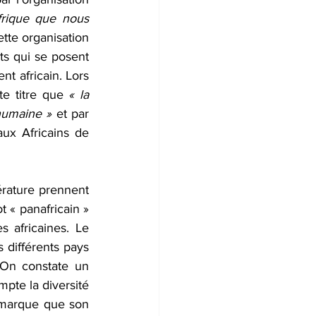
frique que nous 
tte organisation 
ts qui se posent 
t africain. Lors 
te titre que 
« la 
 humaine » 
et par 
ux Africains de 
érature prennent 
 « panafricain » 
s africaines. Le 
 différents pays 
. On constate un 
te la diversité 
remarque que son 