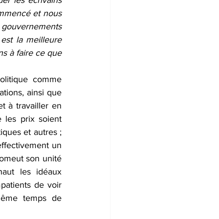
r les écrivains 
ommencé et nous 
s gouvernements 
st la meilleure 
s à faire ce que 
olitique comme 
tions, ainsi que 
 à travailler en 
 les prix soient 
iques et autres ; 
effectivement un 
romeut son unité 
aut les idéaux 
atients de voir 
 même temps de 