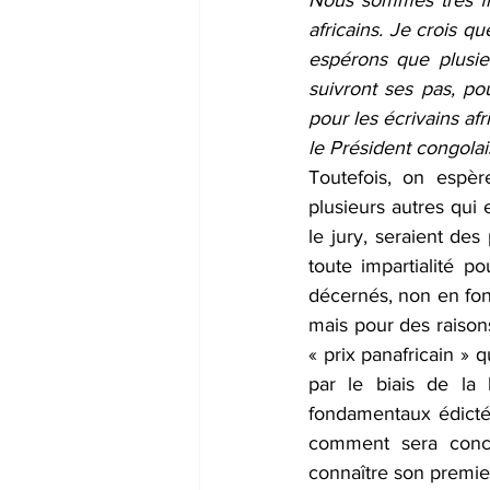
Nous sommes très fie
africains. Je crois 
espérons que plusie
suivront ses pas, po
pour les écrivains af
le Président congolais
Toutefois, on espèr
plusieurs autres qui 
le jury, seraient des
toute impartialité po
décernés, non en fonct
mais pour des raisons
« prix panafricain » 
par le biais de la 
fondamentaux édictés
comment sera concr
connaître son premi