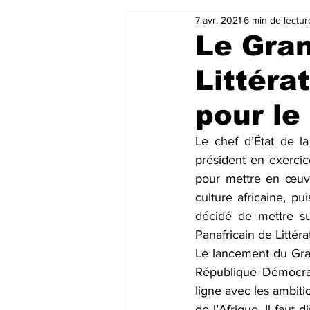
7 avr. 2021
6 min de lectur
Le Gran
Littéra
pour le
Le chef d’État de l
président en exercice
pour mettre en œuvr
culture africaine, pu
décidé de mettre sur
Panafricain de Littér
Le lancement du Grand
République Démocrat
ligne avec les ambitio
de l’Afrique. Il faut