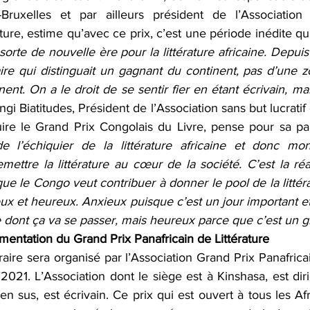
Bruxelles et par ailleurs président de l’Association
ature, estime qu’avec ce prix, c’est une période inédite 
rte de nouvelle ère pour la littérature africaine. Depuis 
aire qui distinguait un gagnant du continent, pas d’une zo
nent. On a le droit de se sentir fier en étant écrivain, mai
ongi Biatitudes, Président de l’Association sans but lucratif
ire le Grand Prix Congolais du Livre, pense pour sa pa
e l’échiquier de la littérature africaine et donc mond
ettre la littérature au cœur de la société. C’est la réaf
 que le Congo veut contribuer à donner le pool de la littéra
ieux et heureux. Anxieux puisque c’est un jour important e
 dont ça va se passer, mais heureux parce que c’est un g
mentation du Grand Prix Panafricain de Littérature 
raire sera organisé par l’Association Grand Prix Panafricain
2021. L’Association dont le siège est à Kinshasa, est dir
 en sus, est écrivain. Ce prix qui est ouvert à tous les Afr