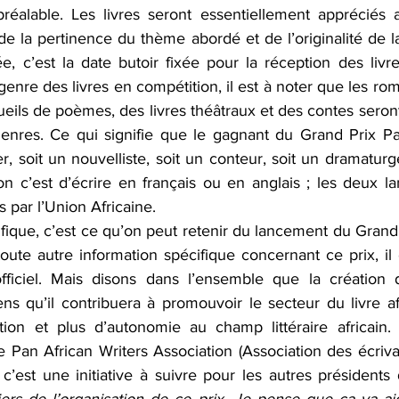
réalable. Les livres seront essentiellement appréciés 
, de la pertinence du thème abordé et de l’originalité de la
, c’est la date butoir fixée pour la réception des livre
genre des livres en compétition, il est à noter que les roma
ueils de poèmes, des livres théâtraux et des contes seron
genres. Ce qui signifie que le gagnant du Grand Prix Pan
r, soit un nouvelliste, soit un conteur, soit un dramaturge
on c’est d’écrire en français ou en anglais ; les deux la
s par l’Union Africaine.
ique, c’est ce qu’on peut retenir du lancement du Grand 
toute autre information spécifique concernant ce prix, il 
fficiel. Mais disons dans l’ensemble que la création d
s qu’il contribuera à promouvoir le secteur du livre afri
tion et plus d’autonomie au champ littéraire africain.
 Pan African Writers Association (Association des écrivai
c’est une initiative à suivre pour les autres présidents 