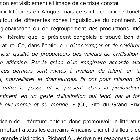
ion est visiblement à l’image de ce triste constat. 
ix littéraires en Afrique, mais ce sont des prix sectoriel
tour de différentes zones linguistiques du continent. 
 globalisation ou de regroupement des productions littér
x littéraire que le président congolais a trouvé bon d
érature. Ce, dans l’optique 
« d’encourager et de célébrer 
n leur qualité de producteurs des valeurs de civilisatio
lle africaine. Par la grâce d’un imaginaire accordé au
, ces derniers sont invités à rivaliser de talent, en t
s, nouvellistes et dramaturges. Ils ont pour mission d
nt entre le passé et le présent, dans la profondeur
tinent, en un geste d’illustration qui tend, par la fo
e à elle-même et au monde. » 
(Cf., Site du Grand Prix
cain de Littérature entend donc promouvoir la littératur
ettant à tous les écrivains Africains d’ici et d’ailleurs de
rande distinction. Richard Ali, écrivain et responsable de