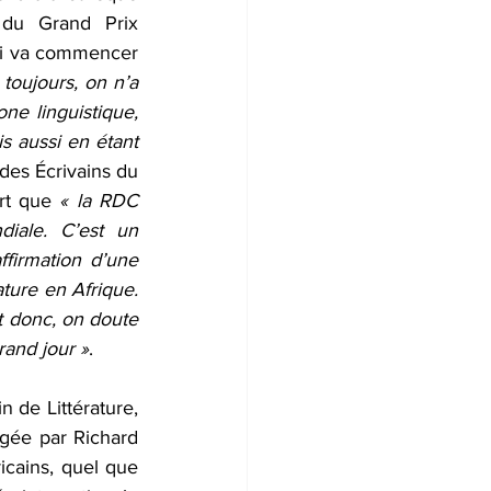
 du Grand Prix 
qui va commencer 
toujours, on n’a 
ne linguistique, 
s aussi en étant 
 des Écrivains du 
rt que 
« la RDC 
iale. C’est un 
firmation d’une 
ture en Afrique. 
t donc, on doute 
rand jour »
.
 de Littérature, 
igée par Richard 
icains, quel que 