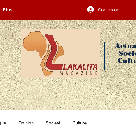
Connexion
Plus
Actua
Soci
Cult
ique
Opinion
Société
Culture