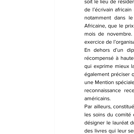
soit le lieu de rési
de l’écrivain africai
notamment dans le
Africaine, que le pr
mois de novembre. 
exercice de l’organisa
En dehors d’un dip
récompensé à hauteu
qui exprime mieux la 
également préciser q
une Mention spéciale 
reconnaissance rec
américains.
Par ailleurs, constit
les soins du comité d
désigner le lauréat d
des livres qui leur s