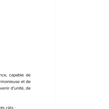
nce, capable de 
armonieuse et de 
enir d’unité, de 
s clés : 