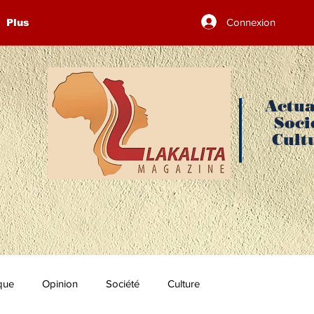
Connexion
Plus
Actua
Soci
Cult
ique
Opinion
Société
Culture