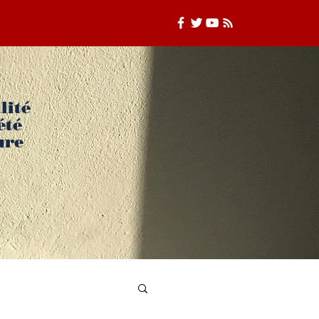
lité
été
ure