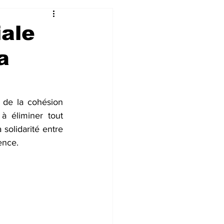
iale
a
 de la cohésion 
à éliminer tout 
solidarité entre 
ence.