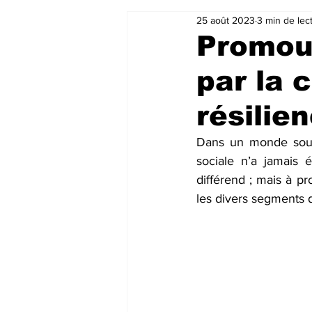
25 août 2023
3 min de lec
Promouv
par la c
résilie
Dans un monde souven
sociale n’a jamais 
différend ; mais à pr
les divers segments d