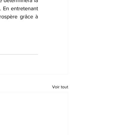
e déterminera la 
. En entretenant 
rospère grâce à 
Voir tout