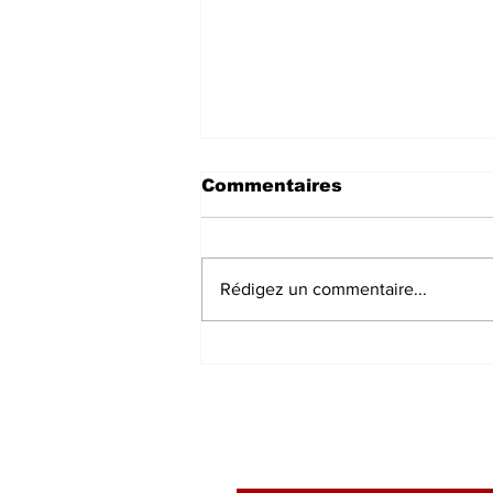
Commentaires
Rédigez un commentaire...
La Résidence littéraire
et le colloque
international Lakalita
pour célébrer les voix
féminines d’Afrique en
2026