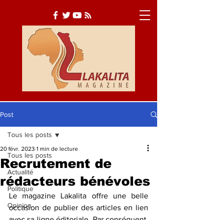
Post
Tous les posts
Actualité
Société
20 févr. 2023
1 min de lecture
Tous les posts
Culture
Recrutement de
Actualité
rédacteurs bénévoles
Politique
Le magazine Lakalita offre une belle 
Opinion
occasion de publier des articles en lien 
avec sa ligne éditoriale. Par conséquent, 