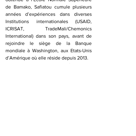
de Bamako, Safiatou cumule plusieurs 
années d’expériences dans diverses 
Institutions internationales (USAID, 
ICRISAT, TradeMali/Chemonics 
International) dans son pays, avant de 
rejoindre le siège de la Banque 
mondiale à Washington, aux Etats-Unis 
d’Amérique où elle réside depuis 2013.   
Safiatou est membre du réseau des 
femmes écrivaines du Mali et de la 
diaspora et également membre du 
Parlement des écrivaines francophones 
depuis sa création en 2018.
Safiatou est mariée et mère de trois 
enfants.
Pour toute information complémentaire 