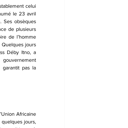
stablement celui 
humé le 23 avril 
e. Ses obsèques 
ce de plusieurs 
oire de l’homme 
. Quelques jours 
iss Déby Itno, a 
gouvernement 
garantit pas la 
’Union Africaine 
quelques jours, 