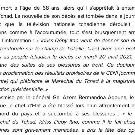
 mort à l’âge de 68 ans, alors qu’il s’apprêtait à enta
Tchad. La nouvelle de son décès est tombée dans la jour
t que la télévision nationale tchadienne déroulait
ns comme à l’accoutumée, tout s’est brusquement arrêt
l’information : 
« Idriss Déby Itno vient de donner son de
 territoriale sur le champ de bataille. C’est avec une p
au peuple tchadien le décès ce mardi 20 avril 2021, 
tno des suites de ses blessures au front. Ce doulou
 la proclamation des résultats provisoires de la CENI [commi
nte] qui plébiscite le Maréchal du Tchad à la magistra
tion présidentielle. »
ransmise par le général Gal Azem Bermandoa Agouna, le 
e le chef d’État a été blessé lors d’un affrontement av
e nord du pays et a succombé à ses blessures : 
« le 
chal du Tchad, Idriss Déby Itno, comme il le fait chaq
caines sont gravement menacées, a pris la tête des opé