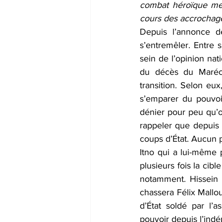
combat héroïque mené
cours des accrochage
Depuis l’annonce d
s’entremêler. Entre s
sein de l’opinion nat
du décès du Marécha
transition. Selon eux,
s’emparer du pouvoi
dénier pour peu qu’on
rappeler que depuis
coups d’État. Aucun p
Itno qui a lui-même 
plusieurs fois la cib
notamment. Hissein 
chassera Félix Mallo
d’État soldé par l’
pouvoir depuis l’ind