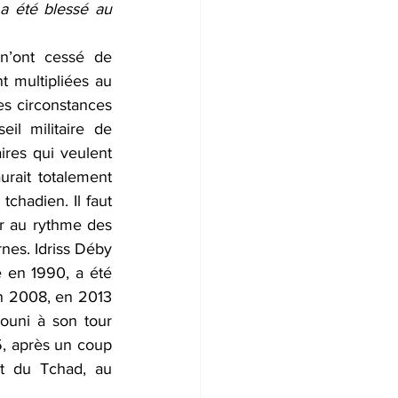
a été blessé au 
n’ont cessé de 
t multipliées au 
es circonstances 
l militaire de 
aires qui veulent 
rait totalement 
chadien. Il faut 
r au rythme des 
nes. Idriss Déby 
 en 1990, a été 
en 2008, en 2013 
uni à son tour 
, après un coup 
t du Tchad, au 