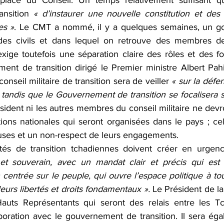
lace du Conseil. Un temps relativement suffisant qu
nsition 
« d’instaurer une nouvelle constitution et des é
es »
. Le CMT a nommé, il y a quelques semaines, un g
 des civils et dans lequel on retrouve des membres de 
xige toutefois une séparation claire des rôles et des fo
nt de transition dirigé le Premier ministre Albert Pah
nseil militaire de transition sera de veiller 
« sur la défen
 tandis que le Gouvernement de transition se focalisera s
ésident ni les autres membres du conseil militaire ne devr
ions nationales qui seront organisées dans le pays ; cela
auses et un non-respect de leurs engagements.
ités de transition tchadiennes doivent créer en urgenc
re et souverain, avec un mandat clair et précis qui est
 centrée sur le peuple, qui ouvre l’espace politique à to
urs libertés et droits fondamentaux ». 
Le Président de l
ts Représentants qui seront des relais entre les Tch
aboration avec le gouvernement de transition. Il sera ég