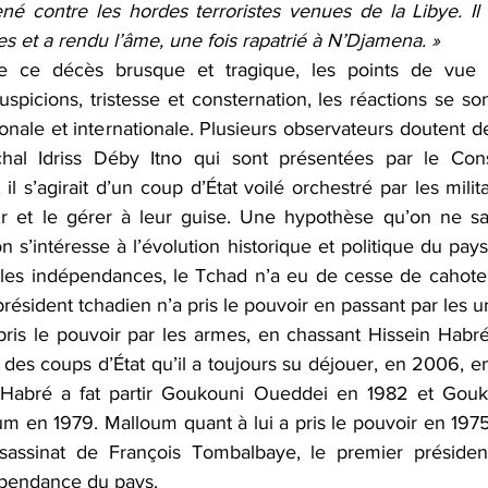
 contre les hordes terroristes venues de la Libye. Il 
s et a rendu l’âme, une fois rapatrié à N’Djamena. »
e ce décès brusque et tragique, les points de vue 
uspicions, tristesse et consternation, les réactions se son
ionale et internationale. Plusieurs observateurs doutent d
l Idriss Déby Itno qui sont présentées par le Consei
 il s’agirait d’un coup d’État voilé orchestré par les milit
r et le gérer à leur guise. Une hypothèse qu’on ne sau
 s’intéresse à l’évolution historique et politique du pays t
 les indépendances, le Tchad n’a eu de cesse de cahote
résident tchadien n’a pris le pouvoir en passant par les ur
pris le pouvoir par les armes, en chassant Hissein Habré
le des coups d’État qu’il a toujours su déjouer, en 2006, 
Habré a fat partir Goukouni Oueddei en 1982 et Gouko
um en 1979. Malloum quant à lui a pris le pouvoir en 1975
assassinat de François Tombalbaye, le premier présiden
épendance du pays. 