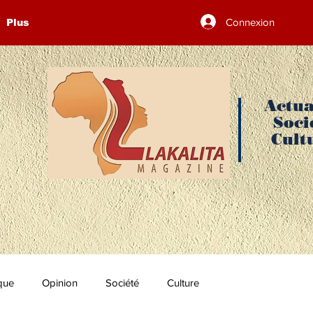
Connexion
Plus
Actua
Soci
Cult
ique
Opinion
Société
Culture