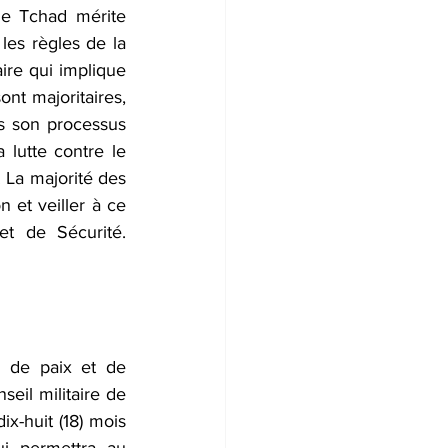
le Tchad mérite 
s règles de la 
ire qui implique 
t majoritaires, 
s son processus 
lutte contre le 
 La majorité des 
 et veiller à ce 
t de Sécurité. 
 de paix et de 
eil militaire de 
x-huit (18) mois 