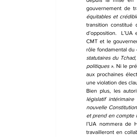
depuis la mise en p
gouvernement de tra
équitables et crédibl
transition constitué
d’opposition.  L’UA e
CMT et le gouverneme
rôle fondamental du co
statutaires du Tchad,
politiques »
. Ni le pr
aux prochaines élect
une violation des cl
Bien plus, les autor
législatif intérimai
nouvelle Constitution
et prend en compte le
l’UA nommera de Hau
travailleront en coll