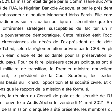
2021. La mission était dirigée par le Commissaire aux Affair
ité de l’UA, le Nigérian Bankole Adeoye, et par le présiden
’ambassadeur djiboutien Mohamed Idriss Farah. Elle consis
hadiennes sur la situation politique et sécuritaire que tra
 différentes stratégies susceptibles de faciliter un r
 la gouvernance démocratique. Cette mission était l’occ
s circonstances du décès de l’ex-président et de déter
 Tchad, selon la réglementation prévue par le CPS. En plus
élan d’aide et de solidarité pour la préservation de 
le du pays. Pour ce faire, plusieurs acteurs politiques ont é
l militaire de transition, le Premier ministre nouvell
ment, le président de la Cour Suprême, les leaders 
s basés au Tchad, l’opposition et la société civile. Et c
ons que le rapport de la mission a été formulé.
rts, la réunion du Conseil de paix et de sécurité de l’U
ent ouverte à Addis-Abeba le vendredi 14 mai 2021. Au 
t de la mission d’enquête a été présenté, les membres d