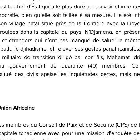
 est le chef d’État qui a le plus duré au pouvoir et inconte
ocratie, bien qu’elle soit taillée à sa mesure. Il a été in
on village natal situé près de la frontière avec la Liby
déroulées dans la capitale du pays, N’Djamena, en présen
ins et étrangers qui n’ont pas manqué de saluer la mém
ttu le djihadisme, et relever ses gestes panafricanistes
 militaire de transition dirigé par son fils, Mahamat Idr
 gouvernement de quarante (40) membres. Ce 
titué des civils apaise les inquiétudes certes, mais ne 
Union Africaine
les membres du Conseil de Paix et de Sécurité (CPS) de l
 capitale tchadienne avec pour une mission d’enquête de 