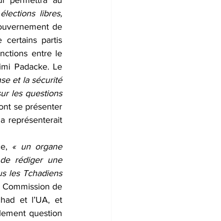
i permettra au 
lections libres, 
ouvernement de 
certains partis 
nctions entre le 
imi Padacke. Le 
se et la sécurité 
ur les questions 
ont se présenter 
 représenterait 
e, 
« un organe 
 de rédiger une 
us les Tchadiens 
a Commission de 
ad et l’UA, et 
alement question 