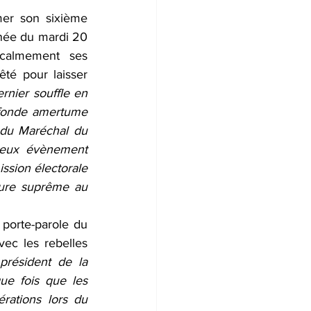
mer son sixième 
née du mardi 20 
 calmement ses 
é pour laisser 
rnier souffle en 
rofonde amertume 
du Maréchal du 
reux évènement 
ssion électorale 
ture suprême au 
porte-parole du 
ec les rebelles 
président de la 
ue fois que les 
rations lors du 