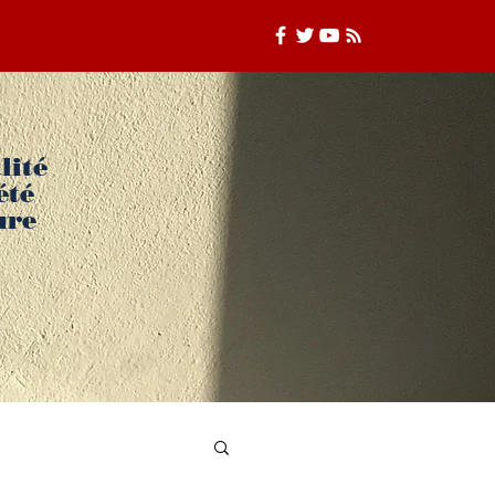
lité
été
ure