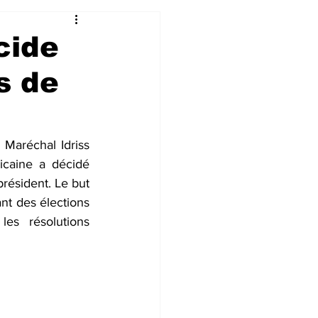
cide
s de
Maréchal Idriss 
icaine a décidé 
résident. Le but 
nt des élections 
es résolutions 