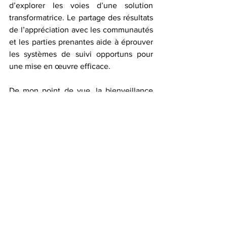
d’explorer les voies d’une solution 
transformatrice. Le partage des résultats 
de l’appréciation avec les communautés 
et les parties prenantes aide à éprouver 
les systèmes de suivi opportuns pour 
une mise en œuvre efficace.
De mon point de vue, la bienveillance 
reste la règle cardinale de la 
responsabilité sociale. Il est important 
de favoriser un échange sain et une 
volonté noble d’avoir un impact positif. 
Quoi qu’il arrive, si les piliers désignés 
ci-dessus correspondent à la boussole 
de l’engagement communautaire, une 
attitude de bienveillance optimale est 
l’aiguille qui mène au changement.  
Joseph JC KI-ZERBO