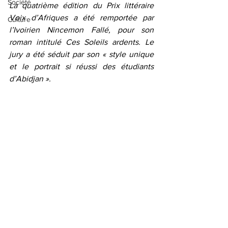
Société
La quatrième édition du Prix littéraire 
Voix d’Afriques a été remportée par 
Culture
l’Ivoirien Nincemon Fallé, pour son 
roman intitulé Ces Soleils ardents. Le 
jury a été séduit par son « style unique 
et le portrait si réussi des étudiants 
d’Abidjan ».