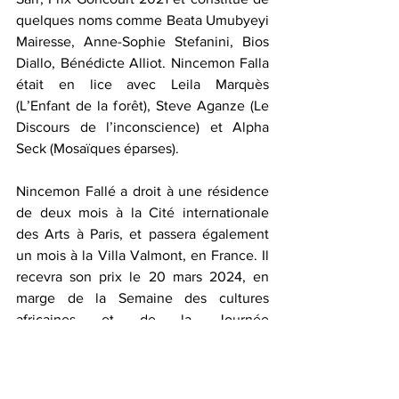
quelques noms comme Beata Umubyeyi 
Mairesse, Anne-Sophie Stefanini, Bios 
Diallo, Bénédicte Alliot. Nincemon Falla 
était en lice avec Leila Marquès 
(L’Enfant de la forêt), Steve Aganze (Le 
Discours de l’inconscience) et Alpha 
Seck (Mosaïques éparses).  
Nincemon Fallé a droit à une résidence 
de deux mois à la Cité internationale 
des Arts à Paris, et passera également 
un mois à la Villa Valmont, en France. Il 
recevra son prix le 20 mars 2024, en 
marge de la Semaine des cultures 
africaines et de la Journée 
internationale de la langue française, à 
l’Institut français du Cameroun de 
Yaoundé. Son roman sera publié le 