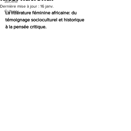
Société
Dernière mise à jour :
16 janv.
Culture
La littérature féminine africaine: du 
témoignage socioculturel et historique 
à la pensée critique. 