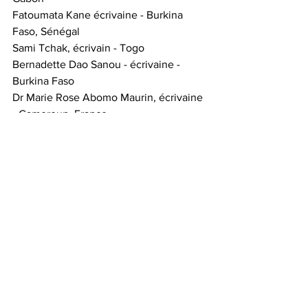
Fatoumata Kane écrivaine - Burkina 
Faso, Sénégal
Sami Tchak, écrivain - Togo
Bernadette Dao Sanou - écrivaine - 
Burkina Faso
Dr Marie Rose Abomo Maurin, écrivaine 
- Cameroun, France
Dr Alidieta Drabo - UJKZ Burkina Faso
Dr Ndongo Mbaye - Poète écrivain - 
Sénégal
Dr Barthélémy Kaboré - UJKZ Burkina 
Faso
Dr Adamou Kantagba - UNB Burkina 
Faso
COMITÉ D’ORGANISATION DU 
COLLOQUE 