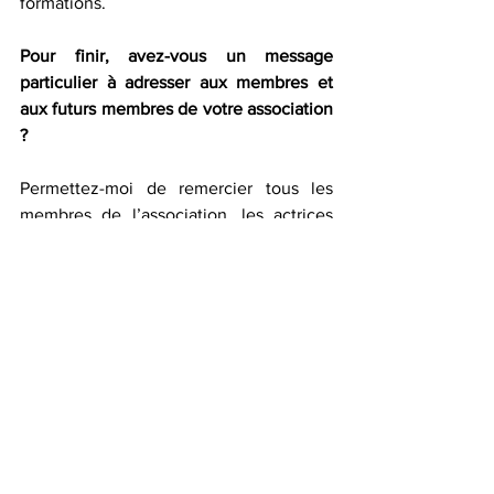
formations.
Pour finir, avez-vous un message 
particulier à adresser aux membres et 
aux futurs membres de votre association 
?
Permettez-moi de remercier tous les 
membres de l’association, les actrices 
de tous les corps de métiers de la 
culture engagées et déterminées avec 
toutes les difficultés possibles, qui ont 
cru à mon rêve. Le rêve de voir naître 
une force internationale des femmes de 
tous les secteurs de la culture, qui se 
retrouvent pour vivre un idéal de paix, 
de stabilité, de solidarité, de 
professionnalisation, d’autonomisation 
des actrices culturelles du monde. Les 