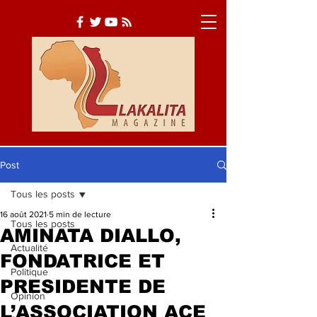
Post
Tous les posts
Actualité
Société
16 août 2021
5 min de lecture
Tous les posts
Culture
AMINATA DIALLO,
Actualité
FONDATRICE ET
Politique
PRESIDENTE DE
Opinion
L’ASSOCIATION ACE