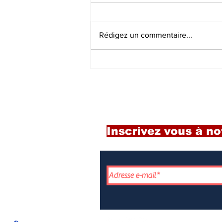
Rédigez un commentaire...
La Résidence littéraire
et le colloque
international Lakalita
pour célébrer les voix
féminines d’Afrique en
2026
Inscrivez vous à no