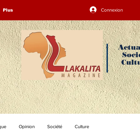
Connexion
Plus
Actua
Soci
Cult
ique
Opinion
Société
Culture