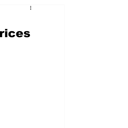
e
rices