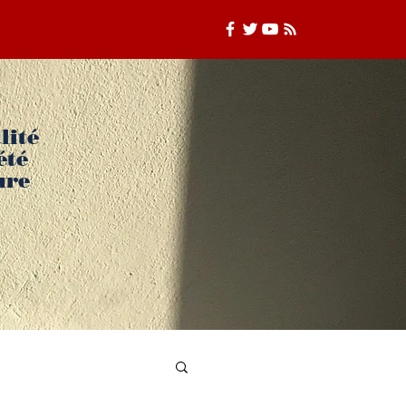
lité
été
ure