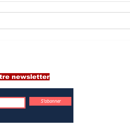
Femmes et migration -
Déd
Partir, s’arracher aux
Dia
racines.
d’e
Ba
tre newsletter
S'abonner