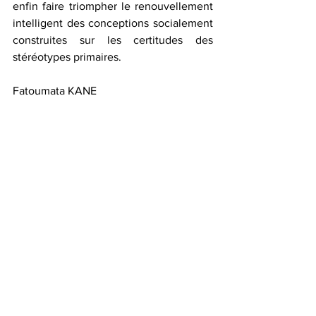
enfin faire triompher le renouvellement 
intelligent des conceptions socialement 
construites sur les certitudes des 
stéréotypes primaires.
Fatoumata KANE
Actualité
Opinion
Société
Voir tout
Posts récents